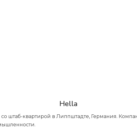
Hella
о штаб-квартирой в Липпштадте, Германия. Компан
мышленности.