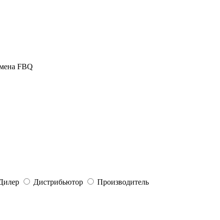
омена FBQ
Дилер
Дистрибьютор
Производитель