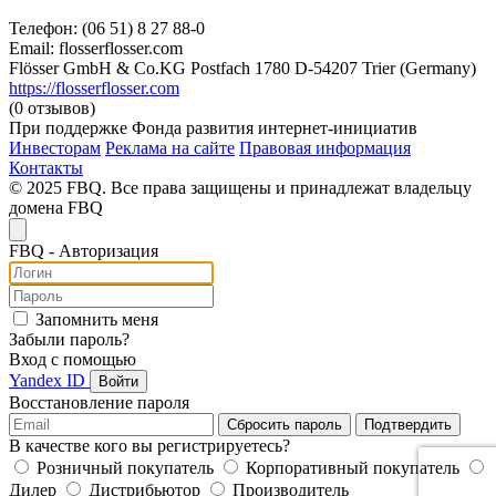
Телефон: (06 51) 8 27 88-0
Email: flosserflosser.com
Flösser GmbH & Co.KG Postfach 1780 D-54207 Trier (Germany)
https://flosserflosser.com
(0 отзывов)
При поддержке Фонда развития интернет-инициатив
Инвесторам
Реклама на сайте
Правовая информация
Контакты
© 2025 FBQ. Все права защищены и принадлежат владельцу
домена FBQ
FB
Q
- Авторизация
Запомнить меня
Забыли пароль?
Вход с помощью
Yandex ID
Войти
Восстановление пароля
Сбросить пароль
Подтвердить
В качестве кого вы регистрируетесь?
Розничный покупатель
Корпоративный покупатель
Дилер
Дистрибьютор
Производитель