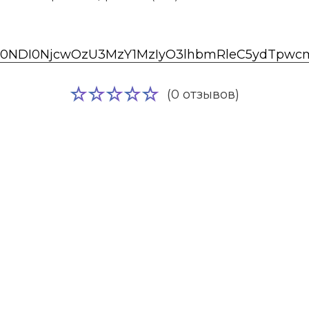
s0NDI0NjcwOzU3MzY1MzIyO3lhbmRleC5ydTpwcmV
(0 отзывов)