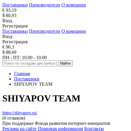
Поставщики
Производители
О компании
€ 93,19
$ 80,93
Вход
Регистрация
Поставщики
Производители
О компании
Вход
Регистрация
€ 96,3
$ 88,69
ПН - ПТ: 10.00 - 10.00
Найти
Главная
Поставщики
SHIYAPOV TEAM
SHIYAPOV TEAM
https://shiyapov.ru/
(0 отзывов)
При поддержке Фонда развития интернет-инициатив
Реклама на сайте
Правовая информация
Контакты