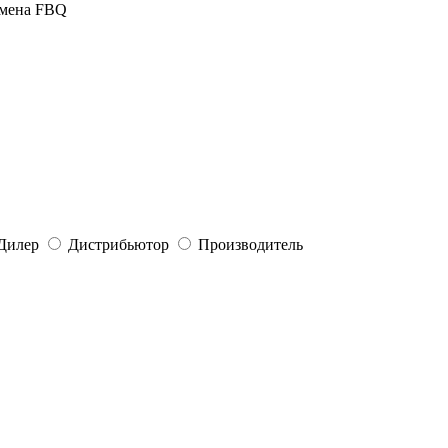
омена FBQ
Дилер
Дистрибьютор
Производитель