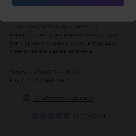
В 2010 году «ЧИП и ДИП» отметил свой
пятнадцатилетний юбилей. Большой задел
созданный за эти годы и активная
жизненная позиция компании позволяют
нам с уверенностью смотреть в будущее,
отвечая на все вызовы времени.
Телефон: +7 (495) 544-00-08
Email: 2115@chipdip.ru
http://www.chipdip.ru/
(0 отзывов)