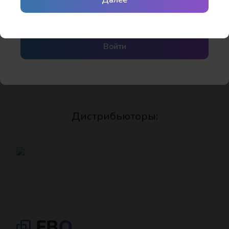
Далее
MA 02471-9143
Yandex ID
https://www.ueonline.ru
Войти
(0 отзывов)
Дистрибьюторы: