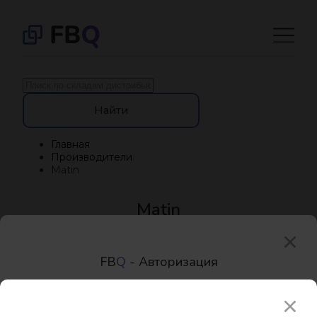
Найти
Главная
Производители
Matin
Matin
(0 отзывов)
FB
Q
- Авторизация