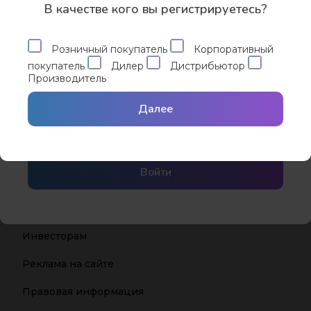
Дистрибьюторы:
В качестве кого вы регистрируетесь?
Восстановление пароля
Розничный покупатель
Корпоративный
покупатель
Дилер
Дистрибьютор
Производитель
Забыли пароль?
Запомнить меня
Вход с помощью
Сбросить пароль
Далее
Yandex ID
Войти
Инвесторам
Реклама на сайте
Правовая информация