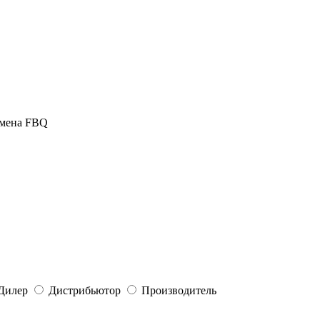
омена FBQ
Дилер
Дистрибьютор
Производитель