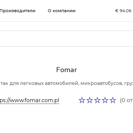
Производители
О компании
€ 94,06
Fomar
 так для легковых автомобилей, микроавтобусов, гру
tps://www.fomar.com.pl
(0 о