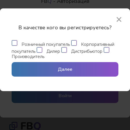
Основное направление деятельности -
FB
Q
- Авторизация
продажа и гарантийное обслуживание
электронных устройств.
В качестве кого вы регистрируетесь?
Восстановление пароля
(0 отзывов)
Розничный покупатель
Корпоративный
покупатель
Дилер
Дистрибьютор
Производитель
Забыли пароль?
Запомнить меня
Дистрибьюторы:
Вход с помощью
Сбросить пароль
Далее
Yandex ID
Войти