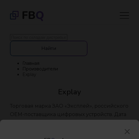
Найти
Главная
Производители
Explay
Explay
Торговая марка ЗАО «Эксплей», российского
OEM-поставщика цифровых устройств. Дата
основания компании - 2005 год, торговая
марка зарегистрирована в 2007 году.