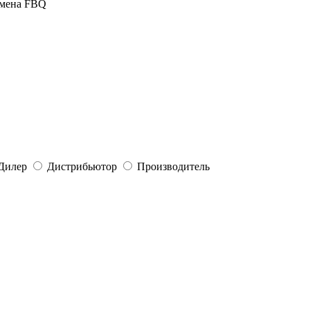
омена FBQ
Дилер
Дистрибьютор
Производитель