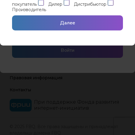
покупатель
Дилер
Дистрибьютор
Производитель
Забыли пароль?
Запомнить меня
Вход с помощью
Сбросить пароль
Далее
Yandex ID
Войти
Реклама на сайте
Правовая информация
Контакты
При поддержке Фонда развития
интернет-инициатив
© 2025 FBQ. Все права защищены и принадлежат
владельцу домена FBQ