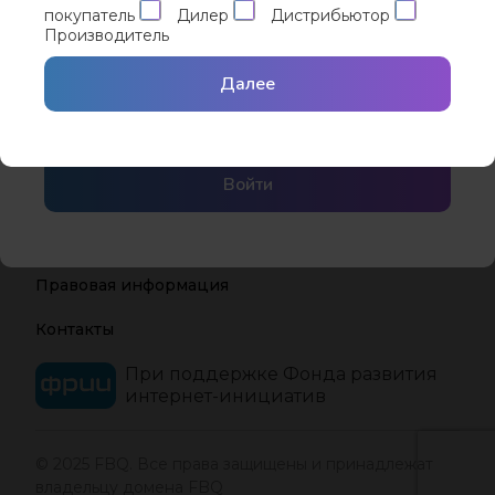
покупатель
Дилер
Дистрибьютор
Производитель
Забыли пароль?
Запомнить меня
Вход с помощью
Сбросить пароль
Далее
Yandex ID
Войти
Инвесторам
Реклама на сайте
Правовая информация
Контакты
При поддержке Фонда развития
интернет-инициатив
© 2025 FBQ. Все права защищены и принадлежат
владельцу домена FBQ