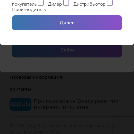
покупатель
Дилер
Дистрибьютор
Производитель
Забыли пароль?
Запомнить меня
(0 отзывов)
Вход с помощью
Сбросить пароль
Далее
Yandex ID
Войти
Реклама на сайте
Правовая информация
Контакты
При поддержке Фонда развития
интернет-инициатив
© 2025 FBQ. Все права защищены и принадлежат
владельцу домена FBQ